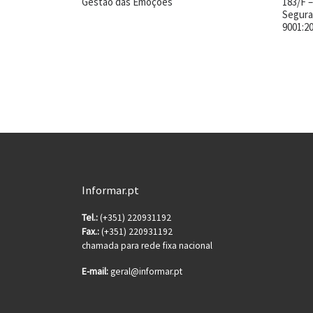
Gestão das Emoções
183/F 
Segura
9001:2
Informar.pt
Tel.:
(+351) 220931192
Fax.:
(+351) 220931192
chamada para rede fixa nacional
E-mail:
geral@informar.pt