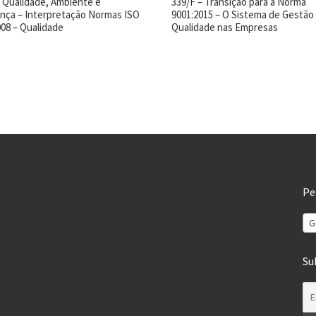
– Qualidade, Ambiente e
339/F – Transição para a Norma
nça – Interpretação Normas ISO
9001:2015 – O Sistema de Gestão
008 – Qualidade
Qualidade nas Empresas
Pe
G
Su