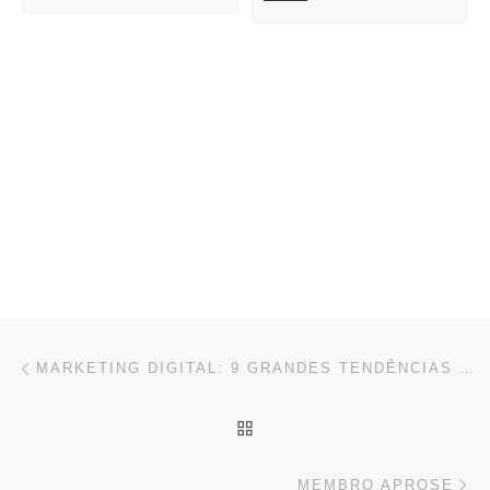
Post navigation
Previous post
MARKETING DIGITAL: 9 GRANDES TENDÊNCIAS PARA 2022
BACK TO POST LIST
Ne
MEMBRO APROSE