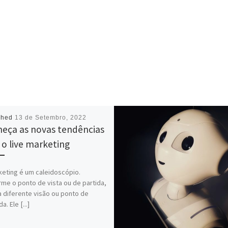
shed
13 de Setembro, 2022
eça as novas tendências
 o live marketing
eting é um caleidoscópio.
me o ponto de vista ou de partida,
 diferente visão ou ponto de
. Ele [...]