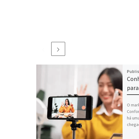
Publi
Conh
para
O mark
Confor
há uma
chegada