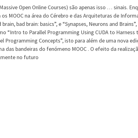
Massive Open Online Courses) são apenas isso … sinais. Enqu
 os MOOC na área do Cérebro e das Arquiteturas de Informa
ain, bad brain: basics”, e “Synapses, Neurons and Brains”, 
omo “Intro to Parallel Programming Using CUDA to Harness
llel Programming Concepts”, isto para além de uma nova e
a das bandeiras do fenómeno MOOC . O efeito da realização
elmente no futuro