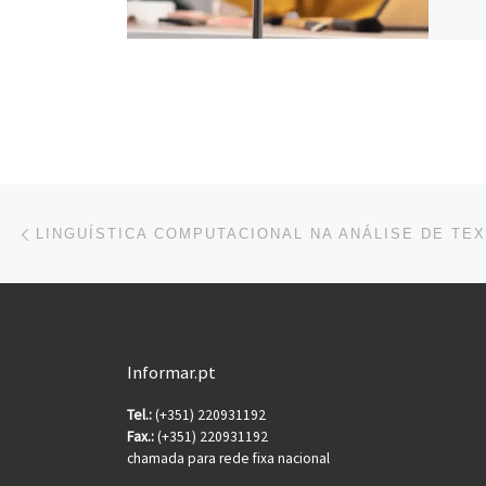
Post navigation
Previous post
Informar.pt
Tel.:
(+351) 220931192
Fax.:
(+351) 220931192
chamada para rede fixa nacional