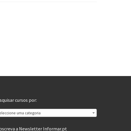
squisar cursos por:
eleccione uma categoria
bscreva a Newsletter Informar.pt