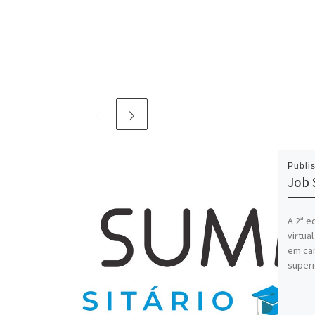
Publi
Job 
A 2ª e
virtua
em can
superi