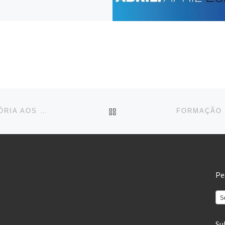
BACK TO POST LIST
SÓ 16% DAS EMPRESAS DÃO FORMAÇÃO OBRIGATÓRIA AOS TRABALHADORES
Pe
S
Su