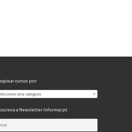
squisar cursos por:
eleccione uma categoria
bscreva a Newsletter Informar.pt