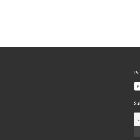
Pe
P
Su