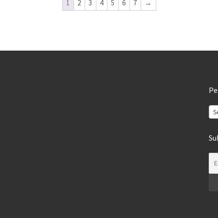
1
2
3
4
5
6
7
→
Pe
S
Su