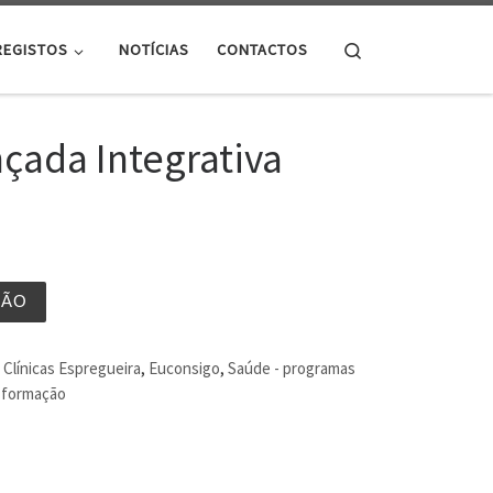
Search
REGISTOS
NOTÍCIAS
CONTACTOS
nçada Integrativa
ÇÃO
Clínicas Espregueira
,
Euconsigo
,
Saúde - programas
e formação